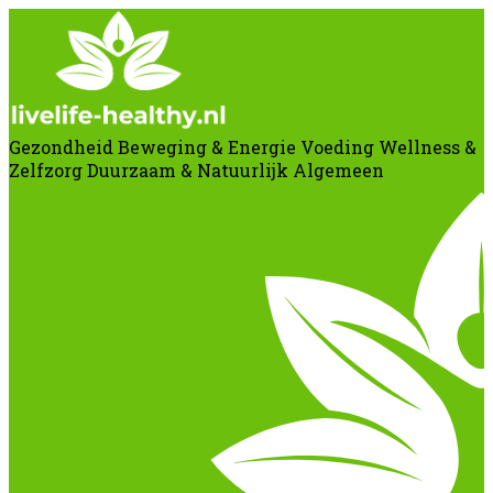
Gezondheid
Beweging & Energie
Voeding
Wellness &
Zelfzorg
Duurzaam & Natuurlijk
Algemeen