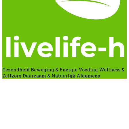
Gezondheid
Beweging & Energie
Voeding
Wellness &
Zelfzorg
Duurzaam & Natuurlijk
Algemeen