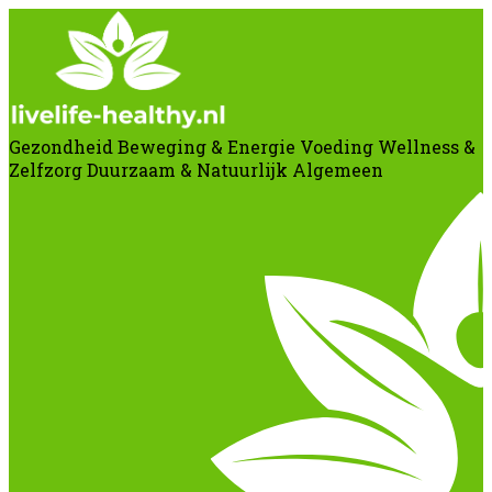
Gezondheid
Beweging & Energie
Voeding
Wellness &
Zelfzorg
Duurzaam & Natuurlijk
Algemeen