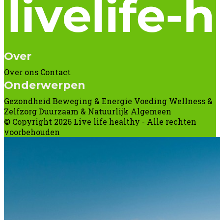
Over
Over ons
Contact
Onderwerpen
Gezondheid
Beweging & Energie
Voeding
Wellness &
Zelfzorg
Duurzaam & Natuurlijk
Algemeen
© Copyright 2026 Live life healthy - Alle rechten
voorbehouden