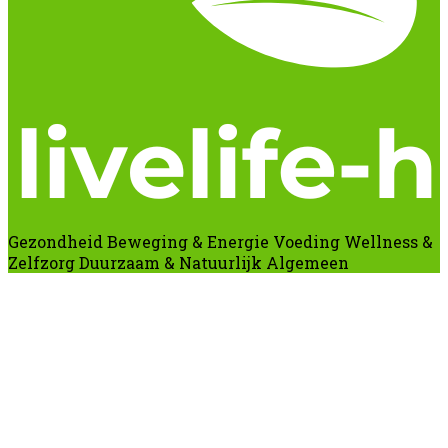
Gezondheid
Beweging & Energie
Voeding
Wellness &
Zelfzorg
Duurzaam & Natuurlijk
Algemeen