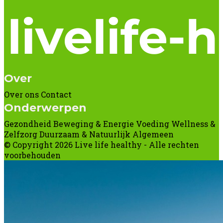
Over
Over ons
Contact
Onderwerpen
Gezondheid
Beweging & Energie
Voeding
Wellness &
Zelfzorg
Duurzaam & Natuurlijk
Algemeen
© Copyright 2026 Live life healthy - Alle rechten
voorbehouden