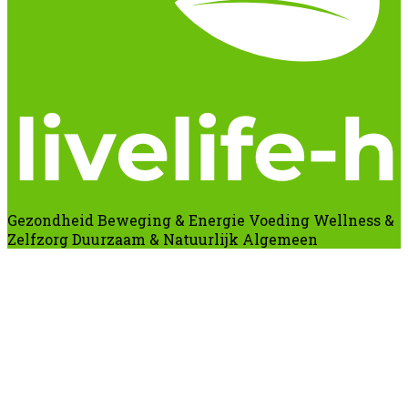
Gezondheid
Beweging & Energie
Voeding
Wellness &
Zelfzorg
Duurzaam & Natuurlijk
Algemeen