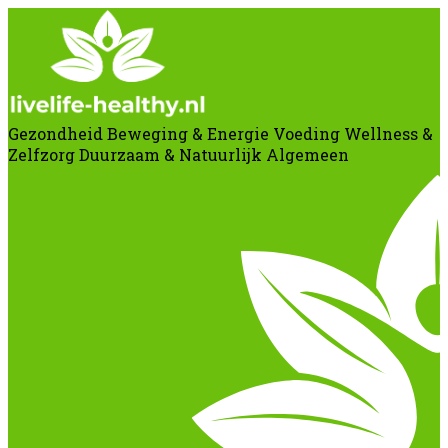
Gezondheid
Beweging & Energie
Voeding
Wellness &
Zelfzorg
Duurzaam & Natuurlijk
Algemeen